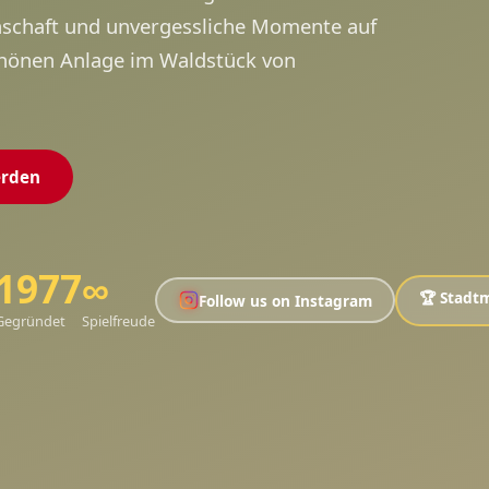
nschaft und unvergessliche Momente auf
hönen Anlage im Waldstück von
erden
1977
∞
🏆 Stadt
Follow us on Instagram
Gegründet
Spielfreude