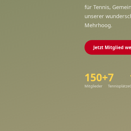
für Tennis, Gemei
unserer wundersc
Mehrhoog.
Jetzt Mitglied w
150+
7
Mitglieder
Tennisplätze